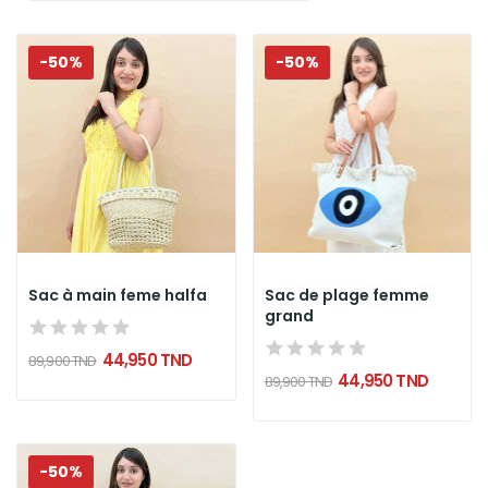
-50%
-50%
Sac à main feme halfa
Sac de plage femme
grand
44,950 TND
89,900 TND
44,950 TND
89,900 TND
-50%