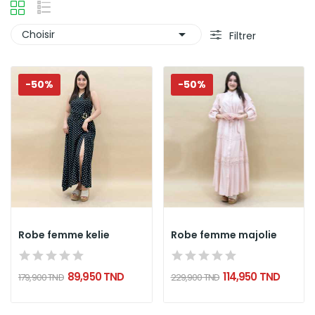

Choisir
Filtrer
-50%
-50%
Robe femme kelie
Robe femme majolie
89,950 TND
114,950 TND
179,900 TND
229,900 TND