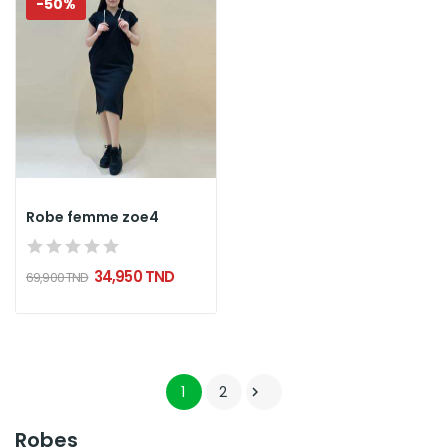
-50%
Robe femme zoe4
34,950 TND
69,900 TND
1
2

Robes