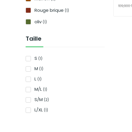
109,900
Rouge brique
(1)
oliv
(1)
Taille
S
(1)
M
(1)
L
(1)
M/L
(1)
S/M
(2)
L/XL
(1)