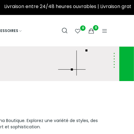
aison entre 24/48 heures ouvrables | Livraison gratuite à partir de 250DT d’achat! ‎ ‎ ‎ ‎ ‎ ‎ ‎ ‎ ‎ ‎ ‎ ‎ ‎ ‎ 
0
0
ESSOIRES
a Boutique. Explorez une variété de styles, des
t et sophistication.