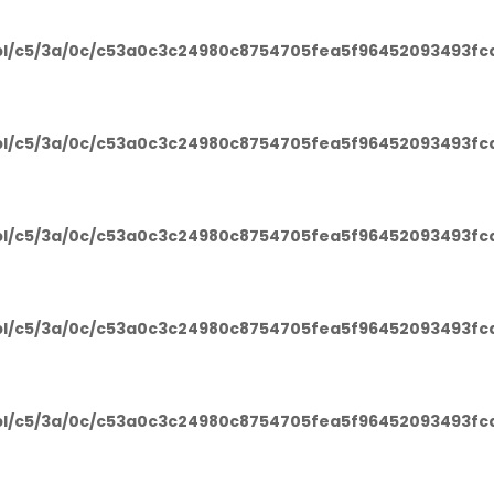
l/c5/3a/0c/c53a0c3c24980c8754705fea5f96452093493fcd_
l/c5/3a/0c/c53a0c3c24980c8754705fea5f96452093493fcd_
l/c5/3a/0c/c53a0c3c24980c8754705fea5f96452093493fcd_
l/c5/3a/0c/c53a0c3c24980c8754705fea5f96452093493fcd_
l/c5/3a/0c/c53a0c3c24980c8754705fea5f96452093493fcd_