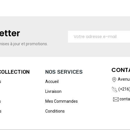
etter
ises à jour et promotions.
CONT
COLLECTION
NOS SERVICES
Avenue
s
Accueil
(+216)
Livraison
conta
s
Mes Commandes
s
Conditions