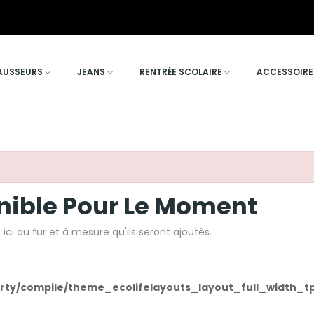
AUSSEURS
JEANS
RENTRÉE SCOLAIRE
ACCESSOIRE
nible Pour Le Moment
 ici au fur et à mesure qu'ils seront ajoutés.
ty/compile/theme_ecolifelayouts_layout_full_width_tp