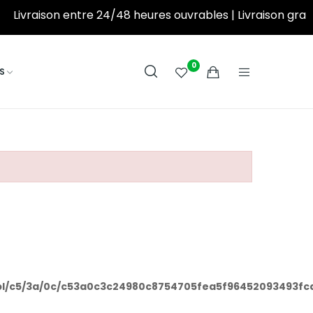
Livraison entre 24/48 heures ouvrables | Livraison gratuite à partir de 250DT d’achat! ‎ ‎ ‎ ‎ ‎ ‎ ‎ ‎ ‎ ‎ ‎ ‎ ‎
0
S
l/c5/3a/0c/c53a0c3c24980c8754705fea5f96452093493fcd_