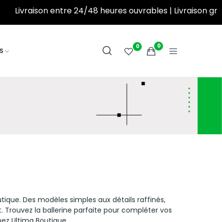
Livraison entre 24/48 heures ouvrables | Livraison gratuite à partir de 250DT d’achat! ‎ ‎ ‎ ‎ ‎ ‎ ‎ ‎ ‎ ‎ ‎
0
0
S
tique. Des modèles simples aux détails raffinés,
. Trouvez la ballerine parfaite pour compléter vos
ez Ultima Boutique.