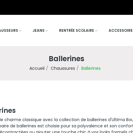
AUSSEURS
JEANS
RENTRÉE SCOLAIRE
ACCESSOIRE
Ballerines
Accueil
Chaussures
Ballerines
rines
e charme classique avec la collection de ballerines d'Ultima Bou
ire de ballerines est choisie pour sa polyvalence et son confort
écontractées ou ajouter une touche chic à vos looks formels ch