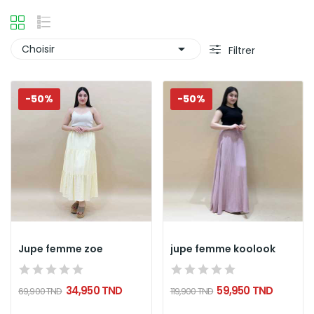

Choisir
Filtrer
-50%
-50%
Jupe femme zoe
jupe femme koolook
34,950 TND
59,950 TND
69,900 TND
119,900 TND