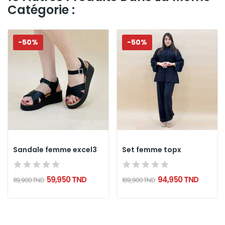
Catégorie :
-50%
-50%
Sandale femme excel3
Set femme topx
59,950 TND
94,950 TND
119,900 TND
189,900 TND