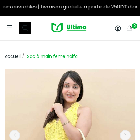
ratuite à partir de 250DT d’achat! ‎ ‎ ‎ ‎ ‎ ‎ ‎ ‎ ‎ ‎ ‎ ‎ ‎ ‎ ‎ ‎ ‎ ‎ ‎ ‎ ‎ ‎ ‎ ‎ ‎ ‎ ‎ ‎ ‎ ‎ ‎ ‎ ‎ ‎ ‎ ‎ ‎ ‎ 
0
Accueil
Sac à main feme halfa