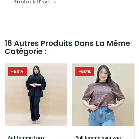
En stock
1 Produits
16 Autres Produits Dans La Même
Catégorie :
-50%
-50%
Set femme topx
Pull femme over zoe