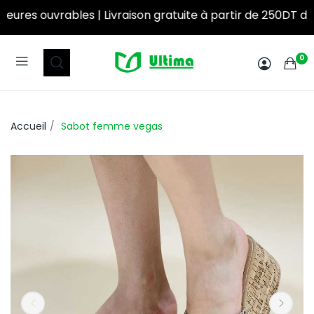
on gratuite à partir de 250DT d’achat! ‎ ‎ ‎ ‎ ‎ ‎ ‎ ‎ ‎ ‎ ‎ ‎ ‎ ‎ ‎ ‎ ‎ ‎ ‎ ‎ ‎ ‎ ‎ ‎ ‎ ‎ ‎ ‎ ‎ ‎ ‎ ‎ ‎ ‎ ‎ ‎ 
0
Accueil
Sabot femme vegas